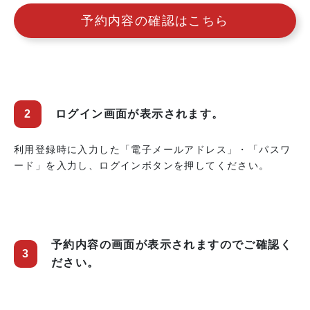
予約内容の確認はこちら
2
ログイン画面が表示されます。
利用登録時に入力した「電子メールアドレス」・「パスワ
ード」を入力し、ログインボタンを押してください。
予約内容の画面が表示されますのでご確認く
3
ださい。